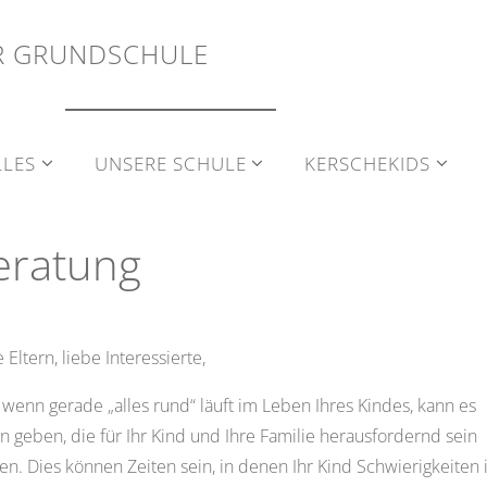
R
G
R
U
N
D
S
C
H
U
L
E
me
Unsere Schule
Beratung
LLES
UNSERE SCHULE
KERSCHEKIDS
eratung
 Eltern, liebe Interessierte,
wenn gerade „alles rund“ läuft im Leben Ihres Kindes, kann es
n geben, die für Ihr Kind und Ihre Familie herausfordernd sein
n. Dies können Zeiten sein, in denen Ihr Kind Schwierigkeiten 