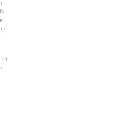
h
lb
er
rer
.
 und
ür