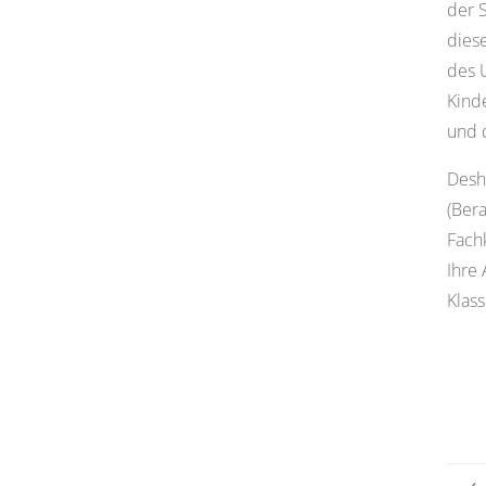
der S
diese
des U
Kind
und d
Desh
(Ber
Fachk
Ihre
Klass